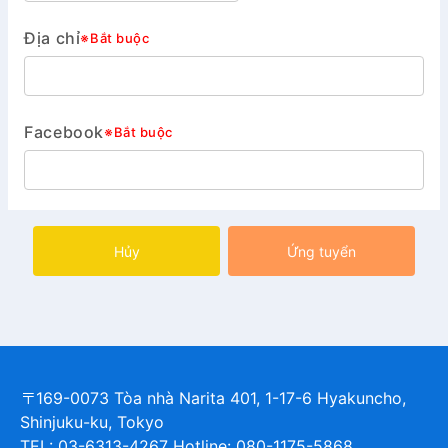
Địa chỉ
※Bắt buộc
Facebook
※Bắt buộc
Hủy
Ứng tuyển
〒169-0073 Tòa nhà Narita 401, 1-17-6 Hyakuncho,
Shinjuku-ku, Tokyo
TEL: 03-6313-4267 Hotline: 080-1175-5868