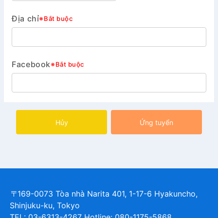
Địa chỉ
※Bắt buộc
Facebook
※Bắt buộc
Hủy
Ứng tuyển
〒169-0073 Tòa nhà Narita 401, 1-17-6 Hyakuncho,
Shinjuku-ku, Tokyo
TEL: 03-6313-4267 Hotline: 080-1175-5868