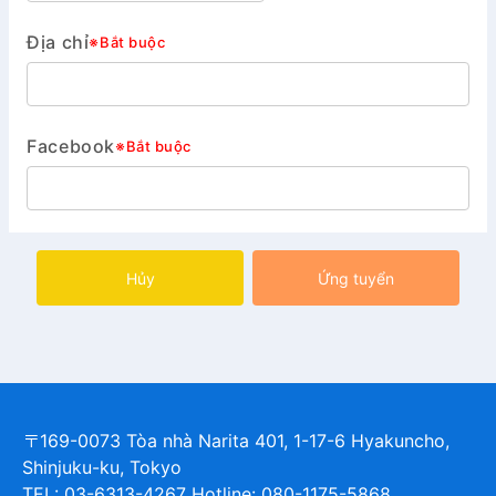
Địa chỉ
※Bắt buộc
Facebook
※Bắt buộc
Hủy
Ứng tuyển
〒169-0073 Tòa nhà Narita 401, 1-17-6 Hyakuncho,
Shinjuku-ku, Tokyo
TEL: 03-6313-4267 Hotline: 080-1175-5868