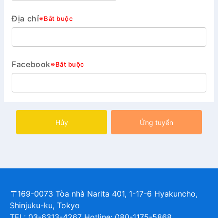
Địa chỉ
※Bắt buộc
Facebook
※Bắt buộc
Hủy
Ứng tuyển
〒169-0073 Tòa nhà Narita 401, 1-17-6 Hyakuncho,
Shinjuku-ku, Tokyo
TEL: 03-6313-4267 Hotline: 080-1175-5868