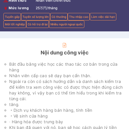
Hình thức
Nhân viên chính thức
Mức lương
25万円/tháng
Tuyển gấp
Tuyển số lượng lớn
Có thưởng
Thu nhập cao
Làm việc dài hạn
Mới tốt nghiệp
Có hỗ trợ đi lại
Nhiều người ngoại quốc
Nội dung công việc
Bắt đầu bằng việc học các thao tác cơ bản trong cửa
hàng
Nhân viên cấp cao sẽ dạy bạn cẩn thận.
Ngoài ra còn có sách hướng dẫn và danh sách kiểm tra
để kiểm tra xem công việc có được thực hiện đúng cách
hay không, vì vậy bạn có thể tìm hiểu trong khi kiểm tra
từng cái.
tăng.
・Dịch vụ khách hàng bán hàng, tính tiền
・Vệ sinh cửa hàng
· Hàng hóa được trưng bày
Khi bạn đã quen với nó, bạn sẽ học cách quản lý tiền