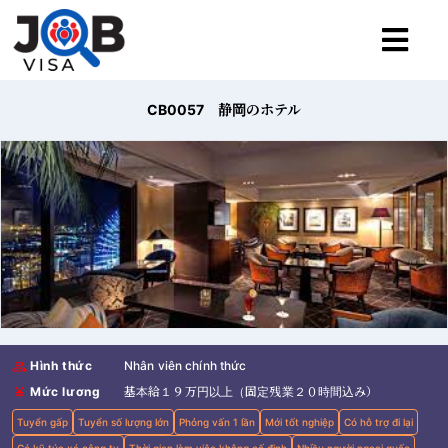
CB0057 静岡のホテル
Hình thức
Nhân viên chính thức
Mức lương
基本給１９万円以上（固定残業２０時間込み）
Tuyển gấp
Tuyển số lượng lớn
Phỏng vấn 1 lần
Mới tốt nghiệp
Có hỗ trợ đi lại
Có kỹ túc xá công ty
Thời gian làm việc không cố đinh
Nhiều người ngoại quốc