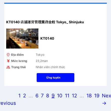
KT0140 店舗運営管理業務全般 Tokyo_ Shinjuku
KT0140
Địa điểm
Tokyo
Mức lương
23,2man
Trạng thái
Nhân viên chính thức
Ứng tuyển
←
1
2
...
6
7
8
9
10
11
12
...
18
19
Nex
revious
→