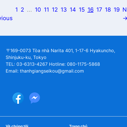
1
2
...
10
11
12
13
14
15
16
17
18
19
N
vious
〒169-0073 Tòa nhà Narita 401, 1-17-6 Hyakuncho,
Shinjuku-ku, Tokyo
TEL: 03-6313-4267 Hotline: 080-1175-5868
Email: thanhgiangseikou@gmail.com
Về chúng tôi
Trang chủ