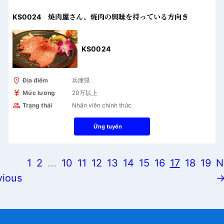
KS0024 焼肉屋さん、焼肉の興味を持っている方向き
KS0024
Địa điểm
兵庫県
Mức lương
20万以上
Trạng thái
Nhân viên chính thức
Ứng tuyển
1
2
...
10
11
12
13
14
15
16
17
18
19
N
vious